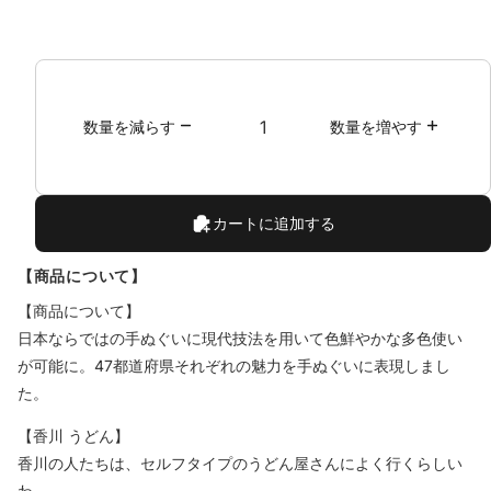
グ
を
希
望
し
数量を減らす
数量を増やす
ま
す
か？
カートに追加する
【商品について】
【商品について】
日本ならではの手ぬぐいに現代技法を用いて色鮮やかな多色使い
が可能に。47都道府県それぞれの魅力を手ぬぐいに表現しまし
た。
【香川 うどん】
香川の人たちは、セルフタイプのうどん屋さんによく行くらしい
わ。