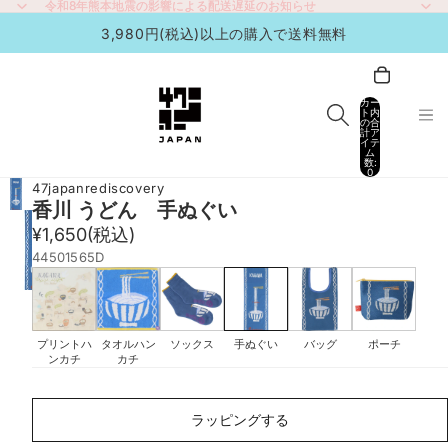
令和8年熊本地震の影響による配送遅延のお知らせ
令和8年熊本地震の影響による配送遅延のお知らせ
3,980円(税込)以上の購入で送料無料
カー
ト内
の合
計ア
イテ
ム
数:
0
47japanrediscovery
香川 うどん 手ぬぐい
¥1,650
(税込)
44501565D
プリントハ
タオルハン
ソックス
手ぬぐい
バッグ
ポーチ
ンカチ
カチ
ラ
ッ
ラッピングする
ピ
ン