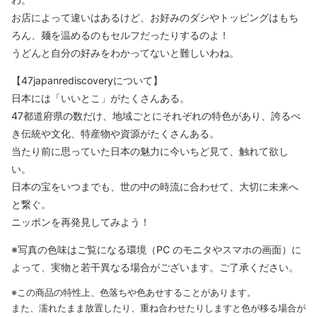
お店によって違いはあるけど、お好みのダシやトッピングはもち
ろん、麺を温めるのもセルフだったりするのよ！
うどんと自分の好みをわかってないと難しいわね。
【47japanrediscoveryについて】
日本には「いいとこ」がたくさんある。
47都道府県の数だけ、地域ごとにそれぞれの特色があり、誇るべ
き伝統や文化、特産物や資源がたくさんある。
当たり前に思っていた日本の魅力に今いちど見て、触れて欲し
い。
日本の宝をいつまでも、世の中の時流に合わせて、大切に未来へ
と繋ぐ。
ニッポンを再発見してみよう！
※写真の色味はご覧になる環境（PC のモニタやスマホの画面）に
よって、実物と若干異なる場合がございます。ご了承ください。
※この商品の特性上、色落ちや色あせすることがあります。
また、濡れたまま放置したり、重ね合わせたりしますと色が移る場合が