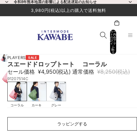
令和8年熊本地震の影響による配送遅延のお知らせ
令和8年熊本地震の影響による配送遅延のお知らせ
3,980円(税込)以上の購入で送料無料
カー
ト内
の合
計ア
イテ
ム
数:
0
PLAYERS
SALE
スエードドロップトート コーラル
セール価格
¥4,950
(税込)
通常価格
¥8,250
(税込)
91207514C
コーラル
カーキ
グレー
ラ
ッ
ラッピングする
ピ
ン