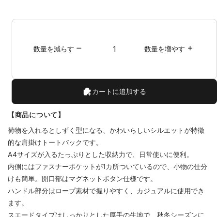
グ
を
希
望
し
数量を減らす
数量を増やす
ま
す
か？
カートに追加する
【商品について】
荷物を入れるとしずく型になる、かわいらしいシルエットが特徴
的な肩掛けトートバックです。
A4サイズが入るたっぷりとした収納力で、日常使いに便利。
内側にはファスナーポケットが1カ所ついているので、小物の仕分
けも簡単。開口部はマグネットボタン仕様です。
ハンドル部分はロープ素材で握りやすく、カジュアルに使用でき
ます。
スエードタイプはしっかりとした厚手の生地で、秋冬シーズンに