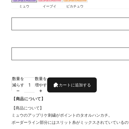
ミュウ
イーブイ
ピカチュウ
ラ
ッ
ピ
ン
グ
刺
を
繍
希
を
望
希
し
望
ま
し
す
数量を
数量を
ま
か？
減らす
増やす
カートに追加する
す
か
【商品について】
【商品について】
ミュウのアップリケ刺繍がポイントのタオルハンカチ。
ボーダーライン部分にはスリット糸がミックスされていているの